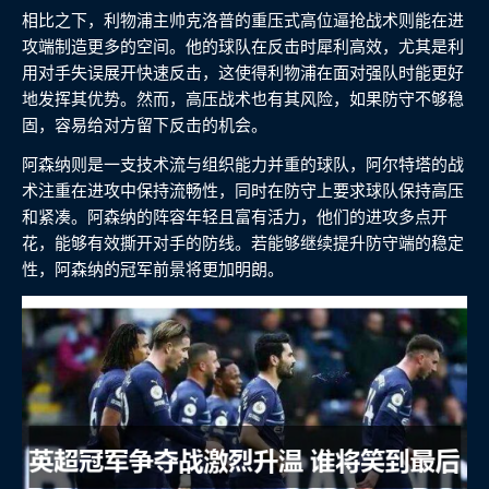
相比之下，利物浦主帅克洛普的重压式高位逼抢战术则能在进
攻端制造更多的空间。他的球队在反击时犀利高效，尤其是利
用对手失误展开快速反击，这使得利物浦在面对强队时能更好
地发挥其优势。然而，高压战术也有其风险，如果防守不够稳
固，容易给对方留下反击的机会。
阿森纳则是一支技术流与组织能力并重的球队，阿尔特塔的战
术注重在进攻中保持流畅性，同时在防守上要求球队保持高压
和紧凑。阿森纳的阵容年轻且富有活力，他们的进攻多点开
花，能够有效撕开对手的防线。若能够继续提升防守端的稳定
性，阿森纳的冠军前景将更加明朗。