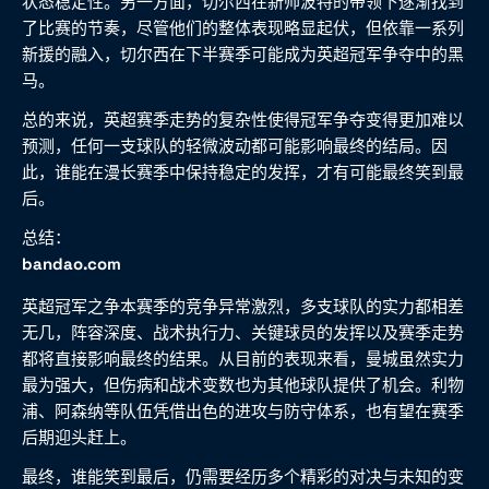
状态稳定性。另一方面，切尔西在新帅波特的带领下逐渐找到
了比赛的节奏，尽管他们的整体表现略显起伏，但依靠一系列
新援的融入，切尔西在下半赛季可能成为英超冠军争夺中的黑
马。
总的来说，英超赛季走势的复杂性使得冠军争夺变得更加难以
预测，任何一支球队的轻微波动都可能影响最终的结局。因
此，谁能在漫长赛季中保持稳定的发挥，才有可能最终笑到最
后。
总结：
bandao.com
英超冠军之争本赛季的竞争异常激烈，多支球队的实力都相差
无几，阵容深度、战术执行力、关键球员的发挥以及赛季走势
都将直接影响最终的结果。从目前的表现来看，曼城虽然实力
最为强大，但伤病和战术变数也为其他球队提供了机会。利物
浦、阿森纳等队伍凭借出色的进攻与防守体系，也有望在赛季
后期迎头赶上。
最终，谁能笑到最后，仍需要经历多个精彩的对决与未知的变