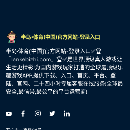
半岛·体育(中国)官方网站-登录入口✅🏆
『lankebizhi.com』🏆✅是世界顶级真人游戏让
生活更精彩!为国内游戏玩家打造的全球最顶级乐
趣游戏APP,提供下载、入口、首页、平台、登
陆、官网、二十四小时专属客服在线服务!全球最
安全,最信誉,最公平的平台运营商!