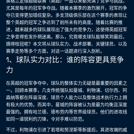
英格兰足球超级联赛（英超）一直以来都充满了竞争与挑战，
尤其是每年的冠军争夺战。随着本赛季的激烈展开，冠军的争
夺已变得更加错综复杂。多支顶级俱乐部在这个赛季的表现让
整个英超的冠军之争达到了前所未有的高度。随着比赛的推
进，越来越多的球队展现出了强大的竞争力，这使得英超冠军
之争变得愈发扑朔迷离。那么，究竟哪支球队能够笑到最后，
摘得桂冠呢？本文将从球队实力、战术部署、关键球员、以及
赛季走势等多个方面，对这一话题进行深入剖析。
1、球队实力对比：谁的阵容更具竞争
力
在英超的冠军争夺中，球队的整体实力无疑是最重要的因素之
一。回顾本赛季，几支传统强队如曼城、利物浦、切尔西、阿
森纳等都在阵容深度、球员个人能力以及整体战术执行力上拥
有极大的优势。而其中，曼城的阵容被认为是最为均衡且深度
最强的。拥有哈兰德、德布劳内等世界级球员，他们的进攻线
如同一道锐利的刀锋，令对手难以防范。
不过，利物浦在引进了若塔和努涅斯等新援后，其进攻端的威