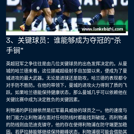
3、关键球员：谁能够成为夺冠的“杀
手锏”
英超冠军之争往往是由几位关键球员的出色发挥决定的。从曼
城的哈兰德来看，这位挪威超级射手自加盟以来，便成为了曼
城进攻的最大武器。无论是进球还是助攻，哈兰德的表现都令
对手防不胜防。在他的带领下，曼城的进攻火力得到了质的飞
跃。如果哈兰德能保持健康状态，那么曼城几乎可以依赖他在
关键比赛中成为决定胜负的关键因素。
利物浦的萨拉赫依然是红军最具威胁的球员之一。他的速度与
射门能力让利物浦在面对任何防线时都能找到破绽。而利物浦
的防线则由范迪克镇守，他的存在使得利物浦在防守端更加稳
固。若萨拉赫能够继续保持巅峰状态，利物浦很可能会借助其