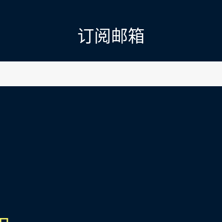
订阅邮箱
l