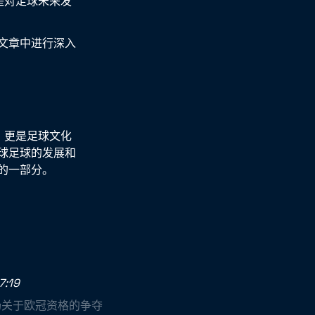
是对足球未来发
文章中进行深入
，更是足球文化
球足球的发展和
的一部分。
7:19
场关于欧冠资格的争夺