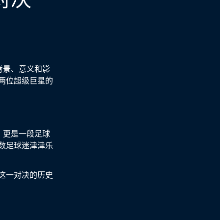
背景、意义和影
两位超级巨星的
，更是一段足球
数足球迷津津乐
这一对决的历史