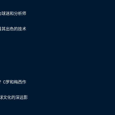
为球迷和分析师
着其出色的技术
？C罗和梅西作
球文化的深远影