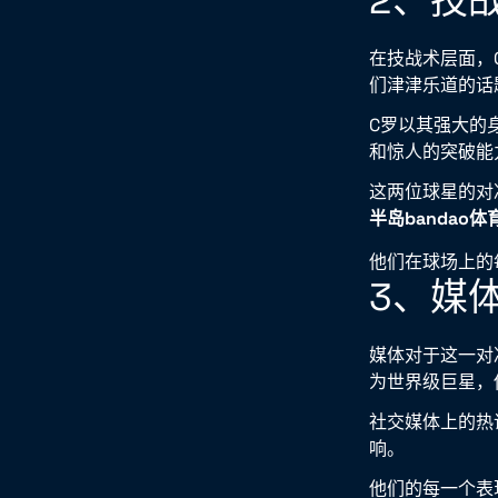
2、技
在技战术层面，
们津津乐道的话
C罗以其强大的
和惊人的突破能
这两位球星的对
半岛bandao体
他们在球场上的
3、媒
媒体对于这一对
为世界级巨星，
社交媒体上的热
响。
他们的每一个表