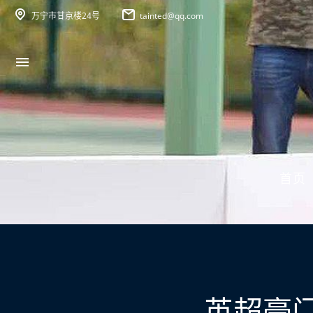
万宁市甘京楼24号
tainted@qq.com
首页
英超豪