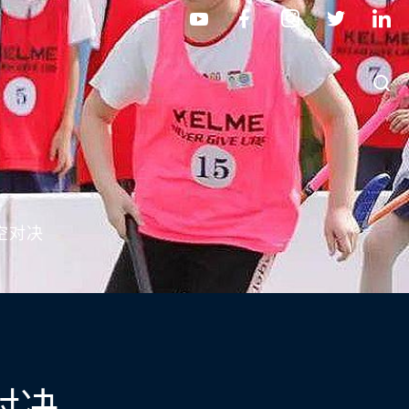
空对决
对决